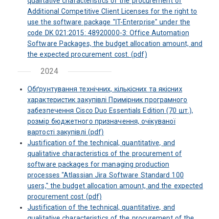
qualitative characteristics of the procurement of
Additional Competitive Client Licenses for the right to
use the software package "IT-Enterprise" under the
code DK 021:2015: 48920000-3: Office Automation
Software Packages, the budget allocation amount, and
the expected procurement cost. (pdf)
2024
Обґрунтування технічних, кількісних та якісних
характеристик закупівлі Примірник програмного
забезпечення Cisco Duo Essentials Edition (70 шт.),
розмір бюджетного призначення, очікуваної
вартості закупівлі (pdf)
Justification of the technical, quantitative, and
qualitative characteristics of the procurement of
software packages for managing production
processes "Atlassian Jira Software Standard 100
users," the budget allocation amount, and the expected
procurement cost (pdf)
Justification of the technical, quantitative, and
qualitative characteristics of the procurement of the