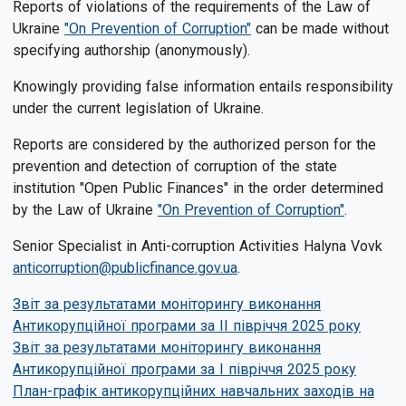
Reports of violations of the requirements of the Law of
Ukraine
"On Prevention of Corruption"
can be made without
specifying authorship (anonymously).
Knowingly providing false information entails responsibility
under the current legislation of Ukraine.
Reports are considered by the authorized person for the
prevention and detection of corruption of the state
institution "Open Public Finances" in the order determined
by the Law of Ukraine
"On Prevention of Corruption"
.
Senior Specialist in Anti-corruption Activities Halyna Vovk
anticorruption@publicfinance.gov.ua
.
Звіт за результатами моніторингу виконання
Антикорупційної програми за ІI півріччя 2025 року
Звіт за результатами моніторингу виконання
Антикорупційної програми за I півріччя 2025 року
План-графік антикорупційних навчальних заходів на